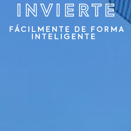
I
N
V
I
E
R
T
E
FÁCILMENTE DE FORMA
INTELIGENTE