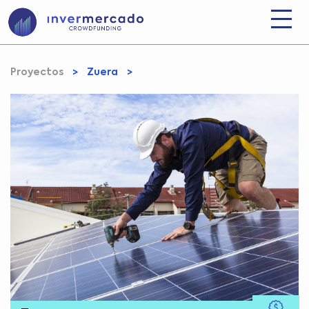
Proyectos
>
Zuera
>