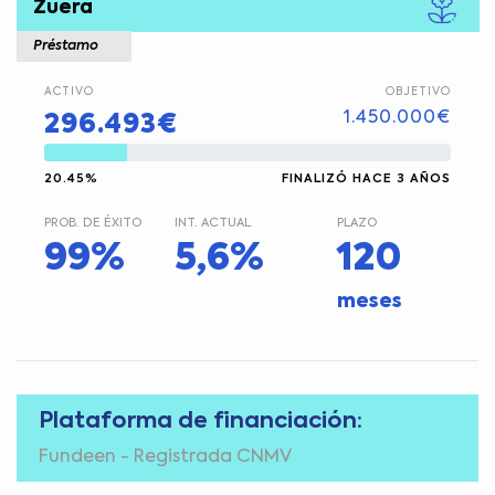
Zuera
Préstamo
ACTIVO
OBJETIVO
1.450.000€
296.493€
20.45%
FINALIZÓ HACE 3 AÑOS
PROB. DE ÉXITO
INT. ACTUAL
PLAZO
99%
5,6%
120
meses
Plataforma de financiación:
Fundeen - Registrada CNMV