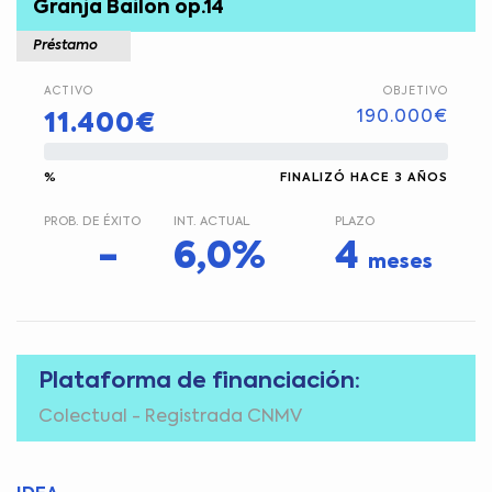
Granja Bailón op.14
Préstamo
ACTIVO
OBJETIVO
190.000€
11.400€
%
FINALIZÓ HACE 3 AÑOS
PROB. DE ÉXITO
INT. ACTUAL
PLAZO
-
6,0%
4
meses
Plataforma de financiación:
Colectual - Registrada CNMV